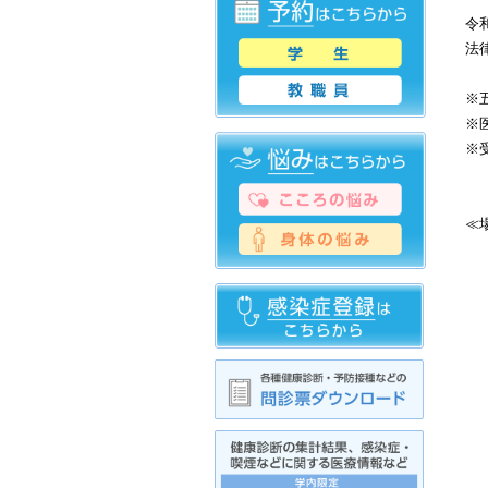
令
法
※
※
※
≪
【
【
4
4
5
【